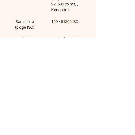
921600 points, , 
Monopoint
Sensibilité 
100 - 51200 ISO
(plage ISO)
Mode vidéo
4K pixels, 30 i/s , 
Stéréo
KOYOTEPIXEL
Photographe professionnel basé à Strasbourg.
Spécialiste du mariage et de l'image.